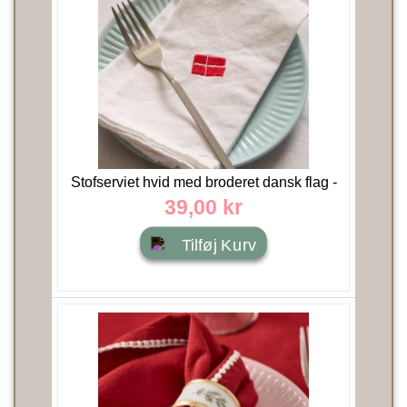
Stofserviet hvid med broderet dansk flag -
Ib Laursen
39,00 kr
Tilføj Kurv