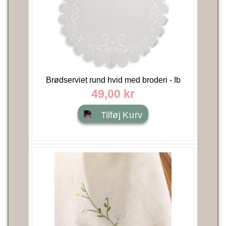
Brødserviet rund hvid med broderi - Ib
Laursen Ø: 30
49,00 kr
Tilføj Kurv