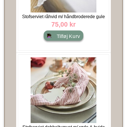
Stofserviet råhvid m/ håndbroderede gule
smørblomster -...
75,00 kr
Tilføj Kurv