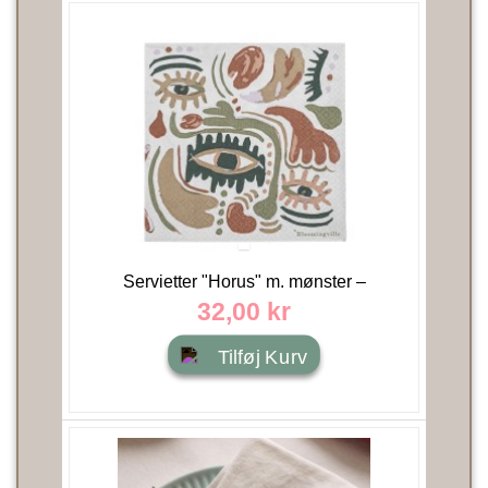
Servietter "Horus" m. mønster –
Bloomingville – 33x33 cm...
32,00 kr
Tilføj Kurv