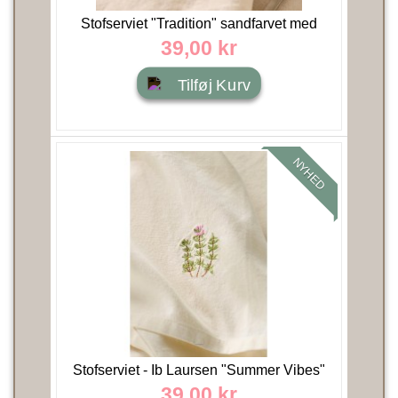
Stofserviet "Tradition" sandfarvet med
Hygge - Ib Laursen
39,00 kr
Tilføj Kurv
NYHED
Stofserviet - Ib Laursen "Summer Vibes"
råhvid m/...
39,00 kr