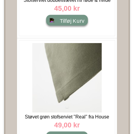
Stofserviet dobbeltvævet m/ røde & hvide
striber - Ib...
45,00 kr
Tilføj Kurv
Støvet grøn stofserviet "Real" fra House
Doctor
49,00 kr