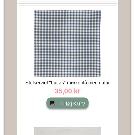
Stofserviet "Lucas" mørkeblå med natur
tern - Ib Laursen
35,00 kr
Tilføj Kurv