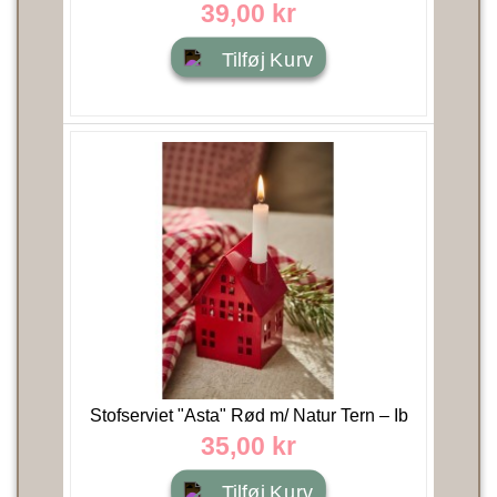
kornblomster -...
39,00 kr
Tilføj Kurv
Stofserviet "Asta" Rød m/ Natur Tern – Ib
Laursen 40x40 cm
35,00 kr
Tilføj Kurv