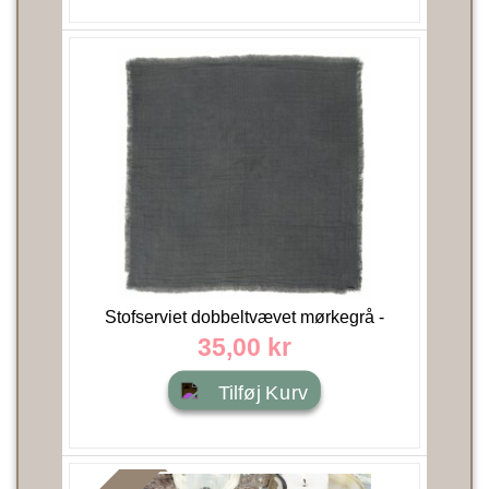
Stofserviet dobbeltvævet mørkegrå -
40x40 - Ib Laursen
35,00 kr
Tilføj Kurv