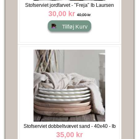
Stofserviet jordfarvet - "Freja" Ib Laursen
30,00 kr
40,00 kr
Tilføj Kurv
Stofserviet dobbeltvævet sand - 40x40 - Ib
Laursen
35,00 kr