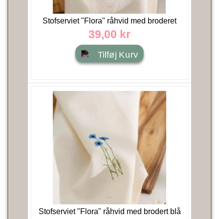
Stofserviet "Flora" råhvid med broderet
gule smørblomster...
39,00 kr
Tilføj Kurv
Stofserviet "Flora" råhvid med brodert blå