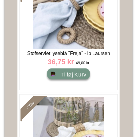
Stofserviet lyseblå "Freja" - Ib Laursen
36,75 kr
49,00 kr
Tilføj Kurv
-25%