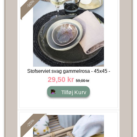
-50%
Stofserviet svag gammelrosa - 45x45 -
House Doctor
29,50 kr
59,00 kr
Tilføj Kurv
-25%