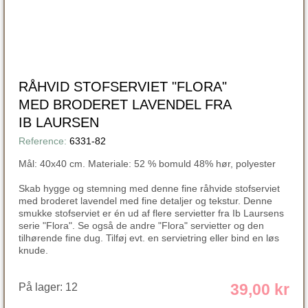
RÅHVID STOFSERVIET "FLORA"
MED BRODERET LAVENDEL FRA
IB LAURSEN
Reference:
6331-82
Mål: 40x40 cm. Materiale:
52 % bomuld 48% hør, polyester
Skab hygge og stemning med denne fine råhvide stofserviet
med broderet lavendel med fine detaljer og tekstur.
Denne
smukke stofserviet er én ud af flere servietter fra Ib Laursens
serie "Flora". Se også de andre "Flora" servietter og den
tilhørende fine dug. Tilføj evt. en servietring eller bind en løs
knude.
39,00 kr
På lager:
12