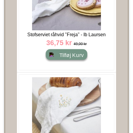
Stofserviet råhvid "Freja" - Ib Laursen
36,75 kr
49,00 kr
Tilføj Kurv