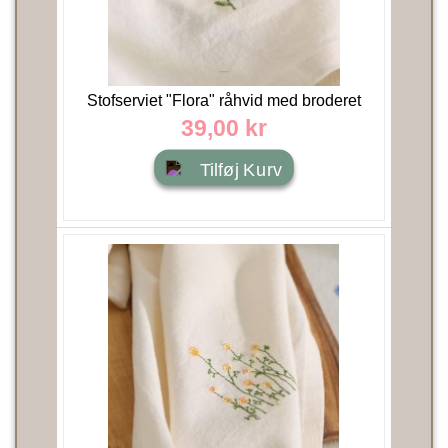
Stofserviet "Flora" råhvid med broderet
hvide...
39,00 kr
Tilføj Kurv