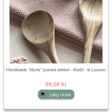
Håndklæde "Mynte" lyserød strikket - 40x60 - Ib Laursen
99,00 kr
Læg i kurv