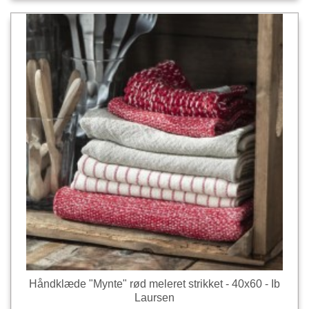
Håndklæde "Mynte" rød meleret strikket - 40x60 - Ib
Laursen