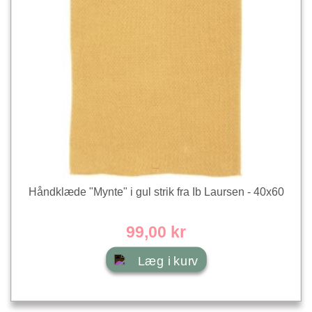
Håndklæde "Mynte" i gul strik fra Ib Laursen - 40x60
99,00 kr
Læg i kurv