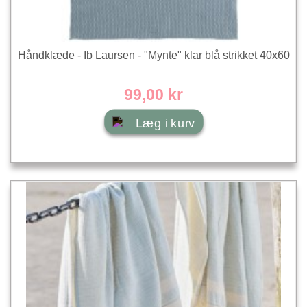
Håndklæde - Ib Laursen - "Mynte" klar blå strikket 40x60
99,00 kr
Læg i kurv