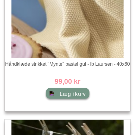
Håndklæde strikket "Mynte" pastel gul - Ib Laursen - 40x60
99,00 kr
Læg i kurv