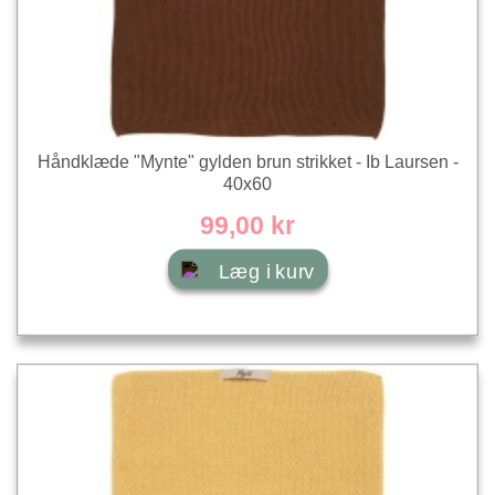
Håndklæde "Mynte" gylden brun strikket - Ib Laursen -
40x60
99,00 kr
Læg i kurv