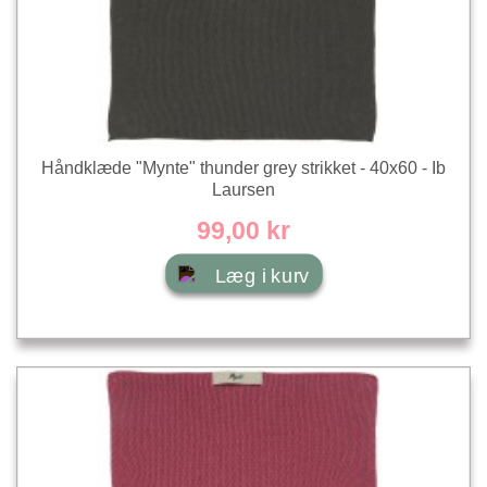
Håndklæde "Mynte" thunder grey strikket - 40x60 - Ib
Laursen
99,00 kr
Læg i kurv