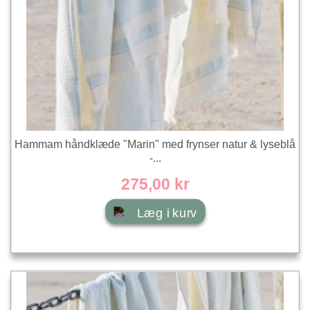
Hammam håndklæde "Marin" med frynser natur & lyseblå
-...
275,00 kr
Læg i kurv