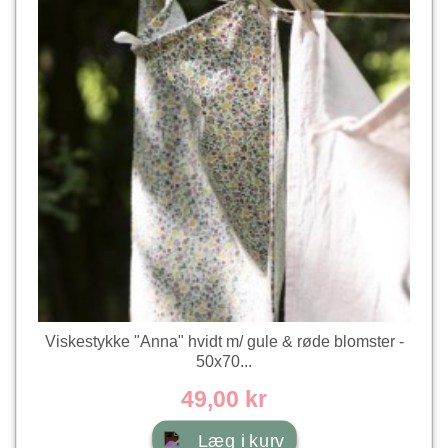
Viskestykke "Anna" hvidt m/ gule & røde blomster -
50x70...
49,00 kr
Læg i kurv