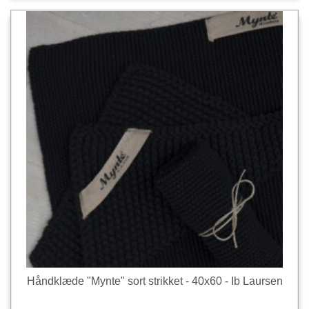
Håndklæde "Mynte" sort strikket - 40x60 - Ib Laursen