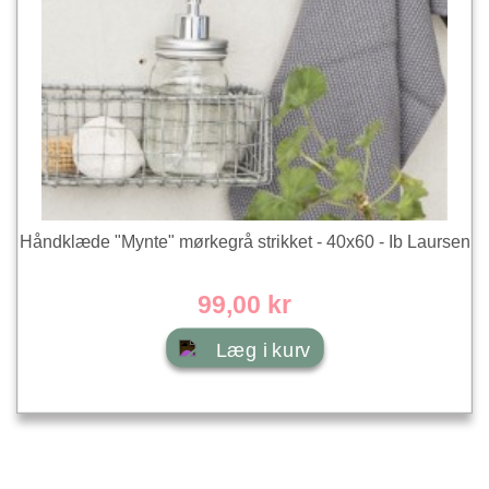
Håndklæde "Mynte" mørkegrå strikket - 40x60 - Ib Laursen
99,00 kr
Læg i kurv