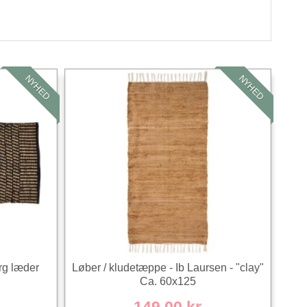
NYHED
NYHED
rg læder
Løber / kludetæppe - Ib Laursen - "clay"
Ca. 60x125
149,00 kr