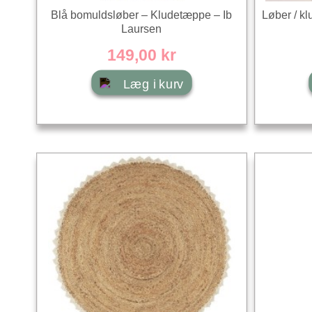
Blå bomuldsløber – Kludetæppe – Ib
Løber / kl
Laursen
149,00 kr
Læg i kurv