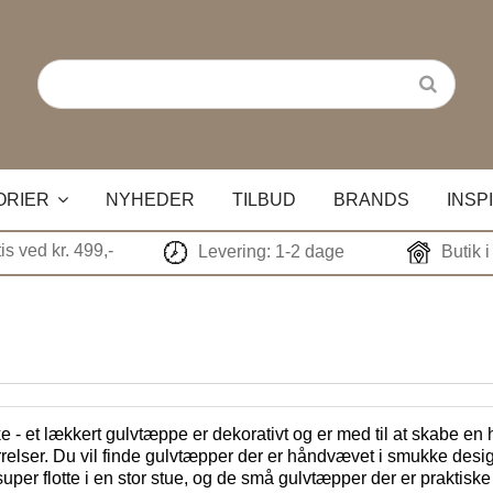
ORIER
NYHEDER
TILBUD
BRANDS
INSP
tis ved kr. 499,-
Levering: 1-2 dage
Butik 
ke - et lækkert gulvtæppe er dekorativt og er med til at skabe e
ørrelser. Du vil finde gulvtæpper der er håndvævet i smukke des
per flotte i en stor stue, og de små gulvtæpper der er praktiske i