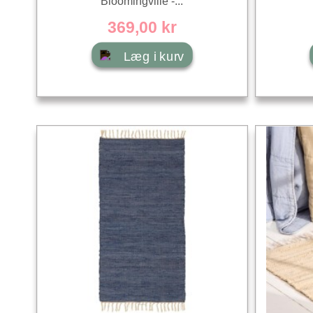
Bloomingville -...
369,00 kr
Læg i kurv