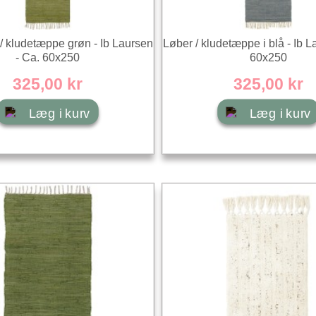
/ kludetæppe grøn - Ib Laursen
Løber / kludetæppe i blå - Ib L
- Ca. 60x250
60x250
325,00 kr
325,00 kr
Læg i kurv
Læg i kurv