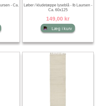
aursen - Ca.
Løber / kludetæppe lyseblå - Ib Laursen -
Ca. 60x125
149,00 kr
Læg i kurv