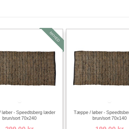
NYHED
 løber - Speedtsberg læder
Tæppe / løber - Speedtsbe
brun/sort 70x240
brun/sort 70x140
299,00 kr
199,00 kr