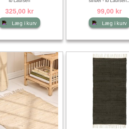
Ib Laursen
striber - Ib Laursen..
325,00 kr
99,00 kr
Læg i kurv
Læg i kurv