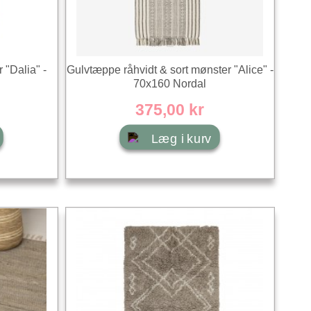
 "Dalia" -
Gulvtæppe råhvidt & sort mønster "Alice" -
70x160 Nordal
375,00 kr
Læg i kurv