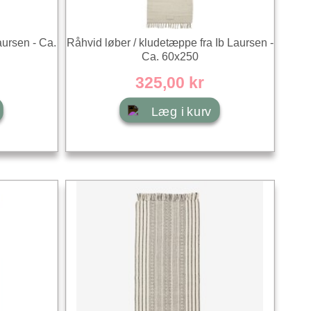
aursen - Ca.
Råhvid løber / kludetæppe fra Ib Laursen -
Ca. 60x250
325,00 kr
Læg i kurv