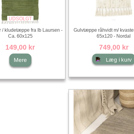
UDSOLGT
 / kludetæppe fra Ib Laursen -
Gulvtæppe råhvidt m/ kvaster
Ca. 60x125
65x120 - Nordal
149,00 kr
749,00 kr
Læg i kurv
Mere