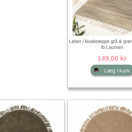
Løber / kludetæppe grå & grøn
Ib Laursen
149,00 kr
Læg i kurv