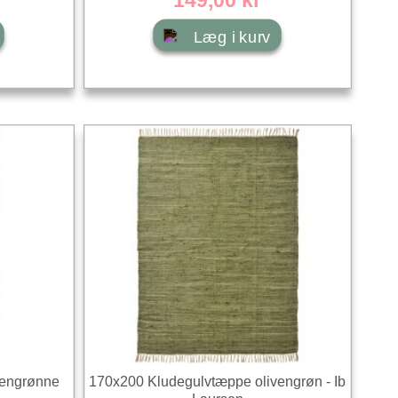
Læg i kurv
vengrønne
170x200 Kludegulvtæppe olivengrøn - Ib