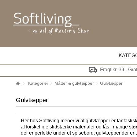
KATEG
Fragt kr. 39,- Gra
Kategorier
Måtter & gulvtæpper
Gulvtæpper
Gulvtæpper
Her hos Softliving mener vi at gulvtæpper er fantastis
af forskellige slidstærke materialer og fås i mange st
der er perfekte under et spisebord, gulvtæpper der er su