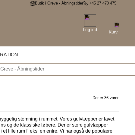
Butik i Greve - Åbningstider
+45 27 470 475
Log ind
Kurv
IRATION
i Greve - Åbningstider
Der er 36 varer.
n hyggelig stemning i rummet. Vores gulvtæpper er lavet
igns og de klassiske løbere. Der er store gulvtæpper
 et lille rum f. eks. en entre. Vi har også de populære