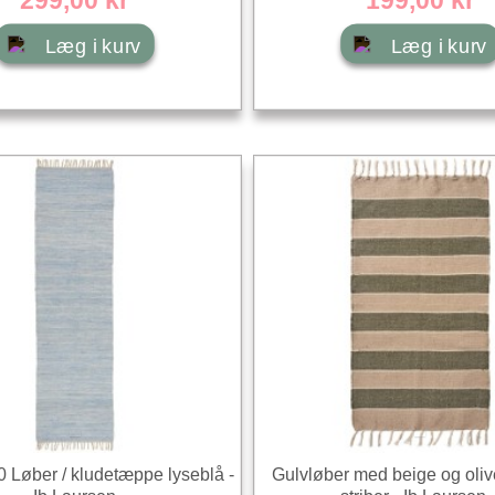
Læg i kurv
Læg i kurv
 Løber / kludetæppe lyseblå -
Gulvløber med beige og oli