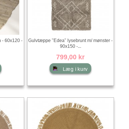
 - 60x120 -
Gulvtæppe "Edea" lysebrunt m/ mønster -
90x150 -...
799,00 kr
Læg i kurv