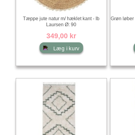
Tæppe jute natur m/ hæklet kant - Ib
Grøn løber 
Laursen Ø: 90
349,00 kr
Læg i kurv