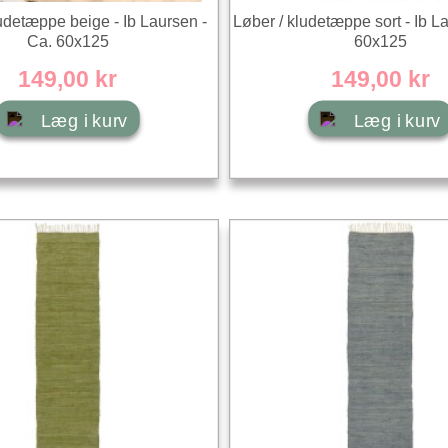
udetæppe beige - Ib Laursen -
Løber / kludetæppe sort - Ib L
Ca. 60x125
60x125
149,00 kr
149,00 kr
Læg i kurv
Læg i kurv