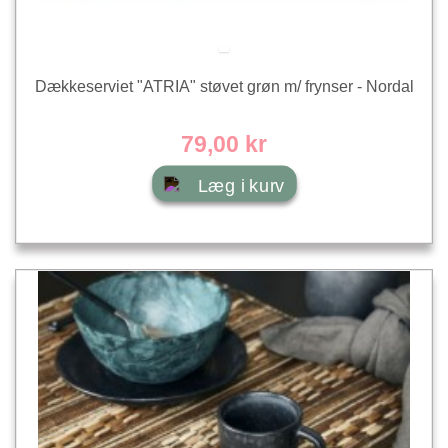
Dækkeserviet "ATRIA" støvet grøn m/ frynser - Nordal
79,00 kr
Læg i kurv