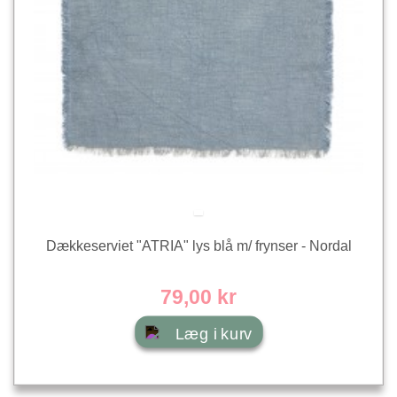
Dækkeserviet "ATRIA" lys blå m/ frynser - Nordal
79,00 kr
Læg i kurv