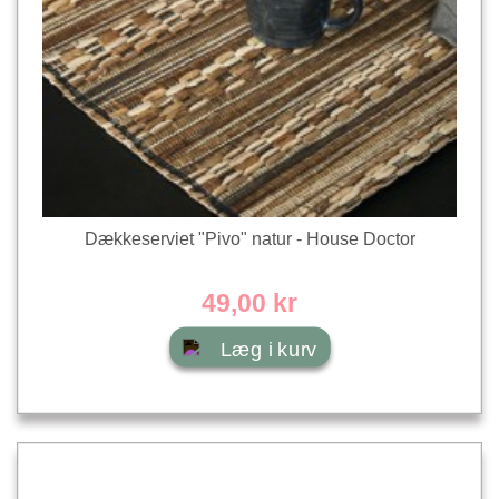
Dækkeserviet "Pivo" natur - House Doctor
49,00 kr
Læg i kurv