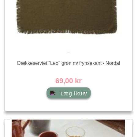
Dækkeserviet "Leo" grøn m/ frynsekant - Nordal
69,00 kr
Læg i kurv