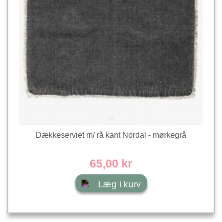
Dækkeserviet m/ rå kant Nordal - mørkegrå
65,00 kr
Læg i kurv