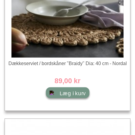
Dækkeserviet / bordskåner "Braidy" Dia: 40 cm - Nordal
89,00 kr
Læg i kurv