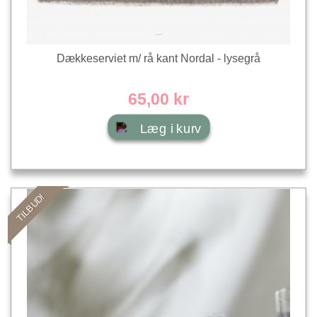
Dækkeserviet m/ rå kant Nordal - lysegrå
65,00 kr
Læg i kurv
TILBUD!