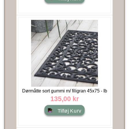
Dørmåtte sort gummi m/ filigran 45x75 - Ib
Laursen
135,00 kr
Tilføj Kurv