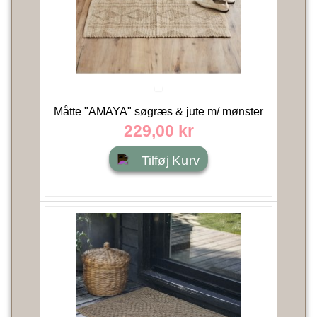
Måtte "AMAYA" søgræs & jute m/ mønster
- 60x90 - Nordal
229,00 kr
Tilføj Kurv