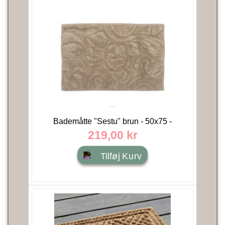
Bademåtte "Sestu" brun - 50x75 -
Bloomingville
219,00 kr
Tilføj Kurv