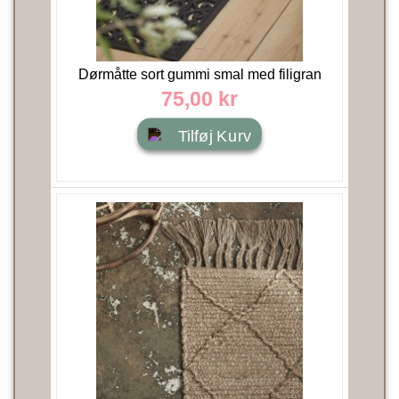
Dørmåtte sort gummi smal med filigran
25x75 - Ib Laursen
75,00 kr
Tilføj Kurv