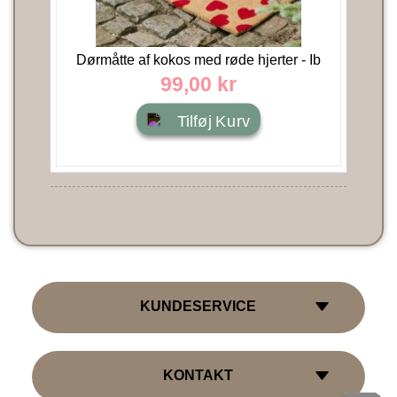
Dørmåtte af kokos med røde hjerter - Ib
Laursen 40x60
99,00 kr
Tilføj Kurv
KUNDESERVICE
KONTAKT