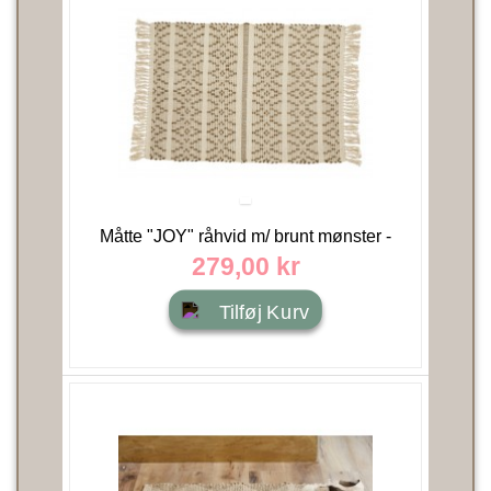
Måtte "JOY" råhvid m/ brunt mønster -
60x90 - Nordal
279,00 kr
Tilføj Kurv