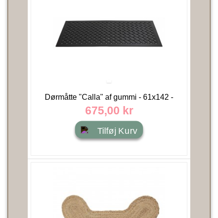
Dørmåtte "Calla" af gummi - 61x142 -
Nordal
675,00 kr
Tilføj Kurv