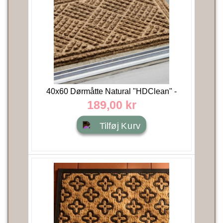
40x60 Dørmåtte Natural "HDClean" -
House Doctor
189,00 kr
Tilføj Kurv