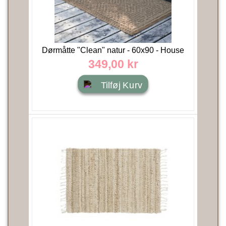
Dørmåtte "Clean" natur - 60x90 - House
Doctor
349,00 kr
Tilføj Kurv