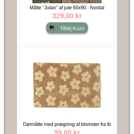
Måtte "Jutan" af jute 60x90 - Nordal
329,00 kr
Tilføj Kurv
Dørmåtte med prægning af blomster fra Ib
Laursen 40x60
99,00 kr