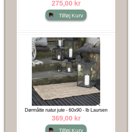
Nordal
275,00 kr
Tilføj Kurv
Dørmåtte natur jute - 60x90 - Ib Laursen
369,00 kr
Tilføj Kurv